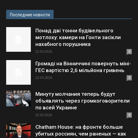
Последние новости
Понад дві тонни будівельного
мотлоху: камери на Гонти засікли
нахабного порушника
22.05.2026
0
Громаді на Вінниччині повернуть міні-
ГЕС вартістю 2,6 мільйона гривень
22.05.2026
0
Минуту молчания теперь будут
объявлять через громкоговорители
по всей Украине
22.05.2026
0
Chatham House: на фронте больше
убитых россиян, чем раненых — как