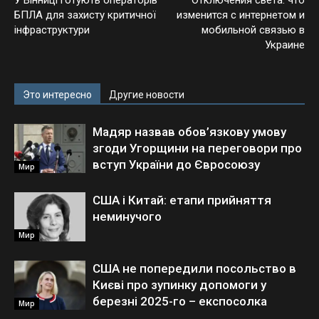
У Вінниці готують операторів
Отключения света: что
БПЛА для захисту критичної
изменится с интернетом и
інфраструктури
мобильной связью в
Украине
Это интересно
Другие новости
Мадяр назвав обов’язкову умову
згоди Угорщини на переговори про
вступ України до Євросоюзу
Мир
США і Китай: етапи прийняття
неминучого
Мир
США не попередили посольство в
Києві про зупинку допомоги у
березні 2025-го – експосолка
Мир