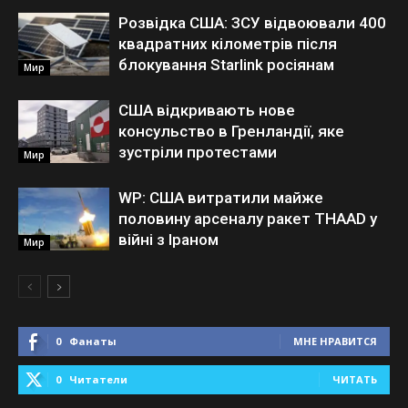
Розвідка США: ЗСУ відвоювали 400
квадратних кілометрів після
блокування Starlink росіянам
Мир
США відкривають нове
консульство в Гренландії, яке
зустріли протестами
Мир
WP: США витратили майже
половину арсеналу ракет THAAD у
війні з Іраном
Мир
0
Фанаты
МНЕ НРАВИТСЯ
0
Читатели
ЧИТАТЬ