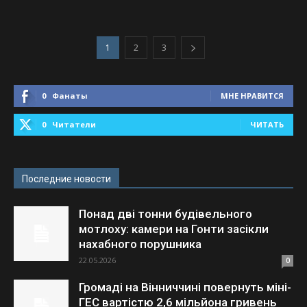
1
2
3
0
Фанаты
МНЕ НРАВИТСЯ
0
Читатели
ЧИТАТЬ
Последние новости
Понад дві тонни будівельного
мотлоху: камери на Гонти засікли
нахабного порушника
22.05.2026
0
Громаді на Вінниччині повернуть міні-
ГЕС вартістю 2,6 мільйона гривень