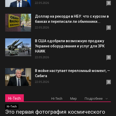
22.05.2026
0
Доллар на рекорде в НБУ: что с курсом в
банках и переписали ли обменники...
22.05.2026
0
В США одобрили возможную продажу
Украине оборудования и услуг для ЗРК
HAWK
22.05.2026
0
В войне наступает переломный момент, —
Сибига
22.05.2026
0
Hi-Tech
Hi-Tech
Мир
Подробнее
Hi-Tech
Это первая фотография космического