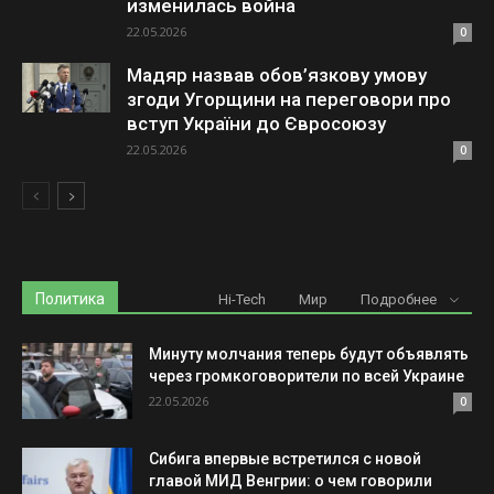
изменилась война
22.05.2026
0
Мадяр назвав обов’язкову умову
згоди Угорщини на переговори про
вступ України до Євросоюзу
22.05.2026
0
Политика
Hi-Tech
Мир
Подробнее
Минуту молчания теперь будут объявлять
через громкоговорители по всей Украине
22.05.2026
0
Сибига впервые встретился с новой
главой МИД Венгрии: о чем говорили