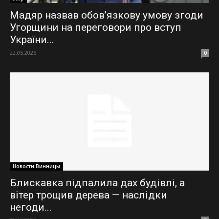
Мадяр назвав обов’язкову умову згоди
Угорщини на переговори про вступ
України...
22.05.2026
0
Новости Винницы
Блискавка підпалила дах будівлі, а
вітер трощив дерева — наслідки
негоди...