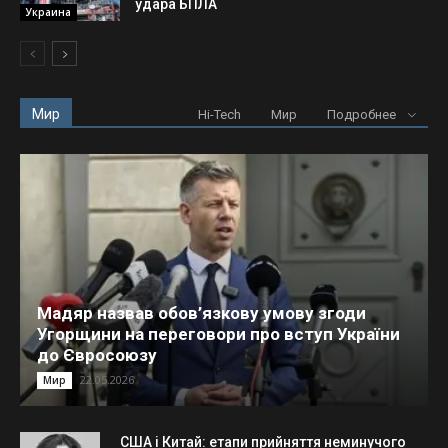
удара БПЛА
Украина
Мир
Hi-Tech
Мир
Подробнее
Мадяр назвав обов’язкову умову згоди
Угорщини на переговори про вступ України
до Євросоюзу
22.05.2026
Мир
США і Китай: етапи прийняття неминучого