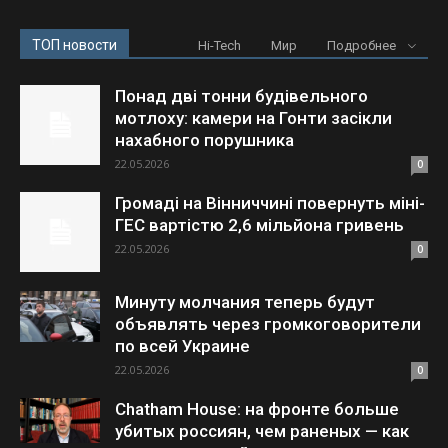
ТОП новости
Hi-Tech
Мир
Подробнее
Понад дві тонни будівельного
мотлоху: камери на Гонти засікли
нахабного порушника
22.05.2026
0
Громаді на Вінниччині повернуть міні-
ГЕС вартістю 2,6 мільйона гривень
22.05.2026
0
Минуту молчания теперь будут
объявлять через громкоговорители
по всей Украине
22.05.2026
0
Chatham House: на фронте больше
убитых россиян, чем раненых — как