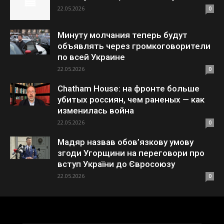
22.05.2026
0
Минуту молчания теперь будут
объявлять через громкоговорители
по всей Украине
22.05.2026
0
Chatham House: на фронте больше
убитых россиян, чем раненых — как
изменилась война
22.05.2026
0
Мадяр назвав обов’язкову умову
згоди Угорщини на переговори про
вступ України до Євросоюзу
22.05.2026
0