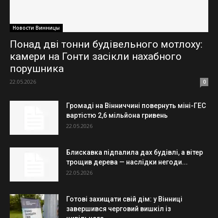
Новости Винницы
Понад дві тонни будівельного мотлоху:
камери на Гонти засікли нахабного
порушника
22.05.2026
0
Громаді на Вінниччині повернуть міні-ГЕС
вартістю 2,6 мільйона гривень
22.05.2026
Блискавка підпалила дах будівлі, а вітер
трощив дерева — наслідки негоди...
22.05.2026
Готові захищати свій дім: у Вінниці
завершився черговий вишкіл із