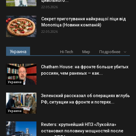
цивільного...
22.05.2026
Секрет приготування найкращої піци від
Monoпіца (Новини компаній)
22.05.2026
Украина
Hi-Tech
Мир
Подробнее
Chatham House: на фронте больше убитых
россиян, чем раненых — как...
Украина
Зеленский рассказал об операциях вглубь
РФ, ситуации на фронте и потерях...
Украина
Reuters: крупнейший НПЗ «Лукойла»
остановил половину мощностей после