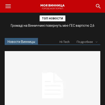
ТОП НОВОСТИ
Громаді на Вінниччині повернуть міні-ГЕС вартістю 2,6
Минуту молчания теперь будут объявлять через
громкоговорители по всей Украине
мільйона гривень
Новости Винницы
Hi-Tech
Подробнее