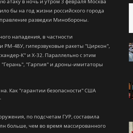
ю атаку в ночь и утром 3 февраля Москва
тило бы на год жизни российского города
 управление разведки Минобороны.
ного нападения, в частности
и РМ-48У, гиперзвуковые ракеты "Циркон",
скандер-К" и Х-32. Параллельно с этим
 "Герань", "Гарпия" и дроны-имитаторы
а. Как "гарантии безопасности" США
г
ружения, по подсчетам ГУР, составила
 млн больше, чем во время массированного