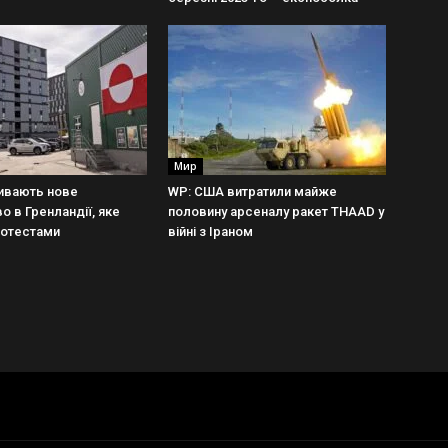
Мир
ивають нове
WP: США витратили майже
о в Гренландії, яке
половину арсеналу ракет THAAD у
ротестами
війні з Іраном