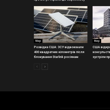
Мир
Мир
Розвідка США: ЗСУ відвоювали
США відкр
400 квадратних кілометрів після
консульств
блокування Starlink росіянам
зустріли п