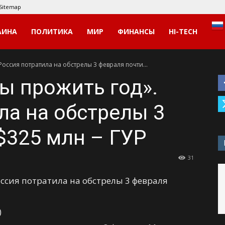
Sitemap
АИНА
ПОЛИТИКА
МИР
ФИНАНСЫ
HI-TECH
Россия потратила на обстрелы 3 февраля почти...
бы прожить год».
ла на обстрелы 3
$325 млн – ГУР
31
)