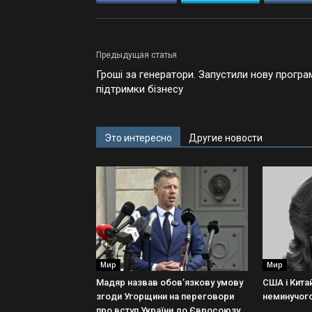
Предыдущая статья
Гроші за генератори. Запустили нову програ
підтримки бізнесу
Это интересно
Другие новости
Мир
Мир
Мадяр назвав обов’язкову умову
США і Китай
згоди Угорщини на переговори
неминучог
про вступ України до Євросоюзу