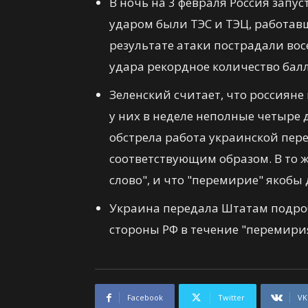
В ночь на 3 февраля Россия запус
ударом были ТЭС и ТЭЦ, работав
результате атаки пострадали вос
удара рекордное количество бал
Зеленский считает, что россиян
у них в неделе неполные четыре д
обстрела работа украинской пер
соответствующим образом. В то ж
слово", и что "перемирие" якобы 
Украина передала Штатам подро
стороны РФ в течение "перемири
Facebook
Twitter
VK