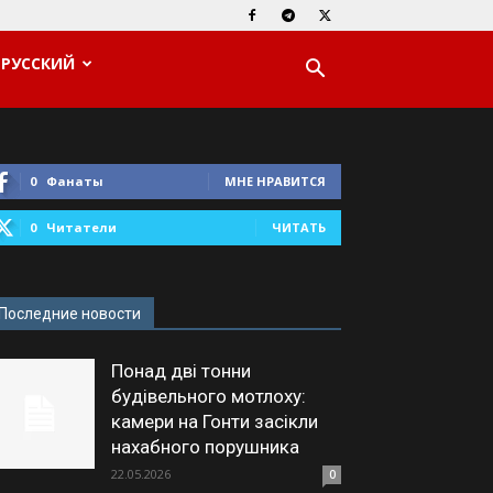
РУССКИЙ
0
Фанаты
МНЕ НРАВИТСЯ
0
Читатели
ЧИТАТЬ
Последние новости
Понад дві тонни
будівельного мотлоху:
камери на Гонти засікли
нахабного порушника
22.05.2026
0