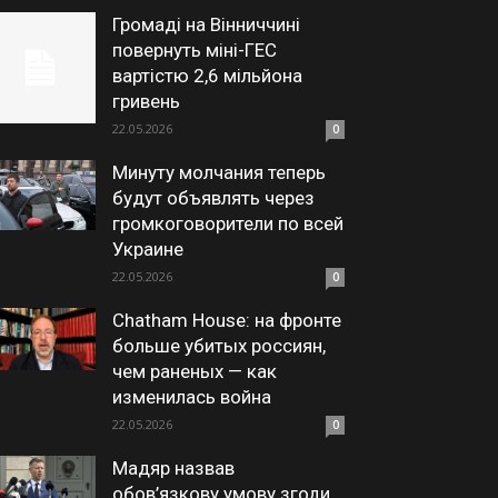
Громаді на Вінниччині
повернуть міні-ГЕС
вартістю 2,6 мільйона
гривень
22.05.2026
0
Минуту молчания теперь
будут объявлять через
громкоговорители по всей
Украине
22.05.2026
0
Chatham House: на фронте
больше убитых россиян,
чем раненых — как
изменилась война
22.05.2026
0
Мадяр назвав
обов’язкову умову згоди