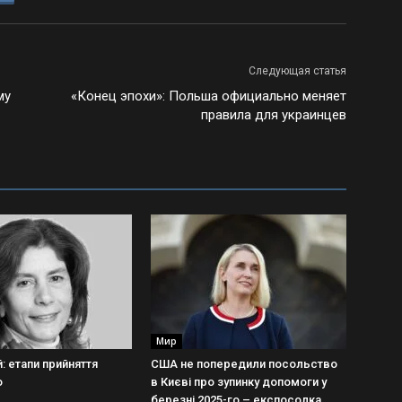
Следующая статья
му
«Конец эпохи»: Польша официально меняет
правила для украинцев
Мир
: етапи прийняття
США не попередили посольство
о
в Києві про зупинку допомоги у
березні 2025-го – експосолка