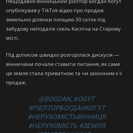
Нещодавно вінницький рієлтор Богдан Когут
опублікував у TikTok відео про продаж
земельної ділянки площею 30 соток під
забудову неподалік скель Каспіча на Старому
місті.
Під дописом швидко розгорілася дискусія —
вінничани почали ставити питання, як саме
ця земля стала приватною та чи законним є її
продаж.
@BOGDAN_KOGYT
#РІЕЛТОРБОГДАНКОГУТ
#НЕРУХОМІСТЬВІННИЦЯ
#НЕРУХОМІСТЬ #ЗЕМЛЯ