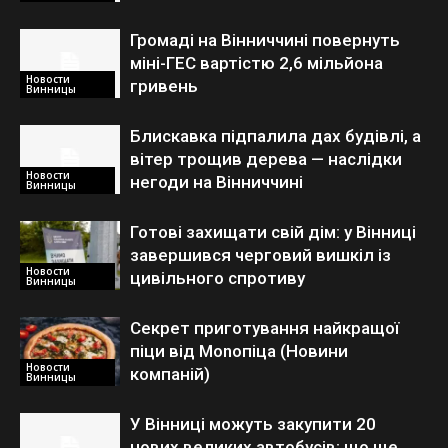
Громаді на Вінниччині повернуть
міні-ГЕС вартістю 2,6 мільйона
Новости
гривень
Винницы
Блискавка підпалила дах будівлі, а
вітер трощив дерева — наслідки
Новости
негоди на Вінниччині
Винницы
Готові захищати свій дім: у Вінниці
завершився черговий вишкіл із
Новости
цивільного спротиву
Винницы
Секрет приготування найкращої
піци від Monoпіца (Новини
Новости
компаній)
Винницы
У Вінниці можуть закупити 20
нових великих автобусів: що ще