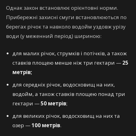
Однак закон встановлює орієнтовні норми.
Прибережні захисні смуги встановлюються по
берегах річок та навколо водойм уздовж урізу
води (у меженний період) шириною:
для малих річок, струмків і потічків, а також
ставків площею менше ніж три гектари —
25
метрів;
для середніх річок, водосховищ на них,
водойм, а також ставків площею понад три
гектари —
50 метрів
;
для великих річок, водосховищ на них та
озер —
100 метрів
.