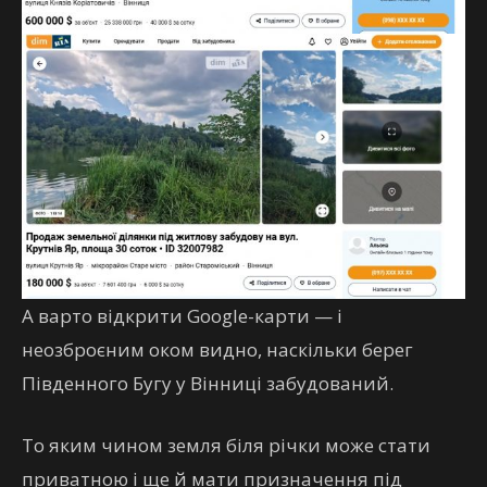
А варто відкрити Google-карти — і
неозброєним оком видно, наскільки берег
Південного Бугу у Вінниці забудований.
То яким чином земля біля річки може стати
приватною і ще й мати призначення під