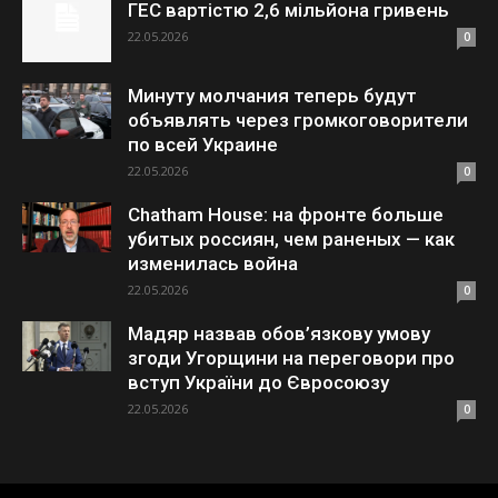
ГЕС вартістю 2,6 мільйона гривень
22.05.2026
0
Минуту молчания теперь будут
объявлять через громкоговорители
по всей Украине
22.05.2026
0
Chatham House: на фронте больше
убитых россиян, чем раненых — как
изменилась война
22.05.2026
0
Мадяр назвав обов’язкову умову
згоди Угорщини на переговори про
вступ України до Євросоюзу
22.05.2026
0