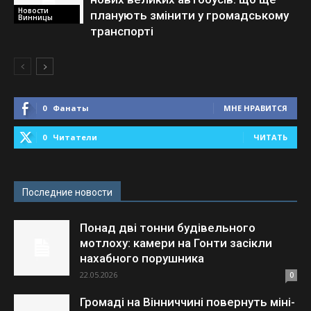
Новости
планують змінити у громадському
Винницы
транспорті
0
Фанаты
МНЕ НРАВИТСЯ
0
Читатели
ЧИТАТЬ
Последние новости
Понад дві тонни будівельного
мотлоху: камери на Гонти засікли
нахабного порушника
22.05.2026
0
Громаді на Вінниччині повернуть міні-