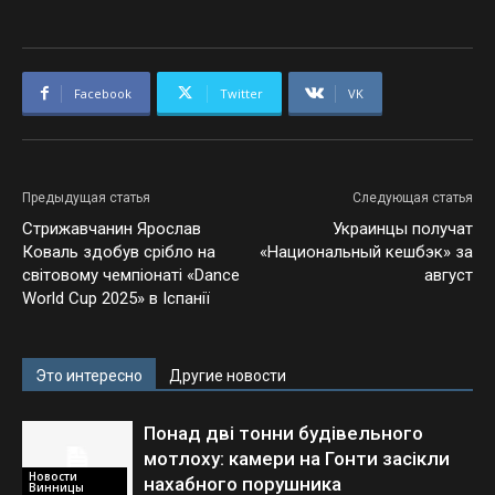
Facebook
Twitter
VK
Предыдущая статья
Следующая статья
Стрижавчанин Ярослав
Украинцы получат
Коваль здобув срібло на
«Национальный кешбэк» за
світовому чемпіонаті «Dance
август
World Cup 2025» в Іспанії
Это интересно
Другие новости
Понад дві тонни будівельного
мотлоху: камери на Гонти засікли
Новости
нахабного порушника
Винницы