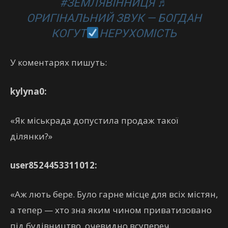
#ЗЕМЛЯВІННИЦЯ ♬
ОРИГІНАЛЬНИЙ ЗВУК — БОГДАН
КОГУТ
НЕРУХОМІСТЬ
У коментарях пишуть:
kylyna0:
«Як міськрада допустила продаж такої
ділянки?»
user8524453311012:
«Аж лють бере. Було гарне місце для всіх містян,
а тепер — хто зна яким чином приватизовано
під будівництво, очевидно всупереч