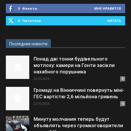
0
Фанаты
МНЕ НРАВИТСЯ
0
Читатели
ЧИТАТЬ
Последние новости
Понад дві тонни будівельного
мотлоху: камери на Гонти засікли
нахабного порушника
22.05.2026
0
Громаді на Вінниччині повернуть міні-
ГЕС вартістю 2,6 мільйона гривень
22.05.2026
0
Минуту молчания теперь будут
объявлять через громкоговорители